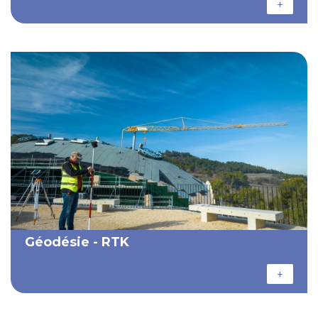
+
Géodésie - RTK
+