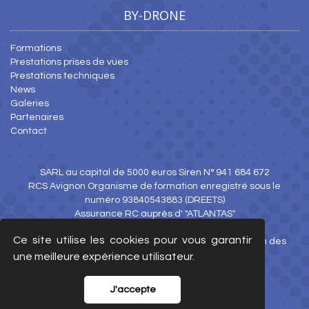
BY-DRONE
Formations
Prestations prises de vues
Prestations techniques
News
Galeries
Partenaires
Contact
SARL au capital de 5000 euros Siren N° 941 684 672
RCS Avignon Organisme de formation enregistré sous le
numéro 93840543883 (DREETS)
Assurance RC auprès d' "ATLANTAS"
Ce site utilise les cookies pour vous garantir
© 2026 - by-drone.com -
Mentions légales
-
Protection des
données
une meilleure expérience utilisateur.
J'accepte